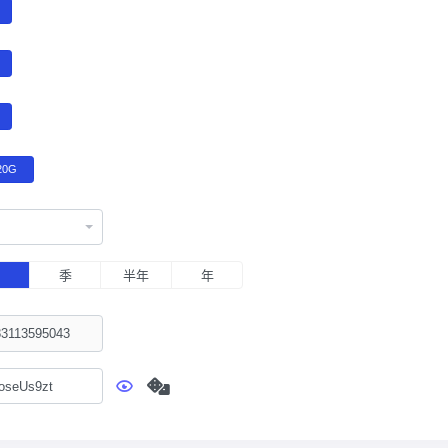
20G
月
季
半年
年