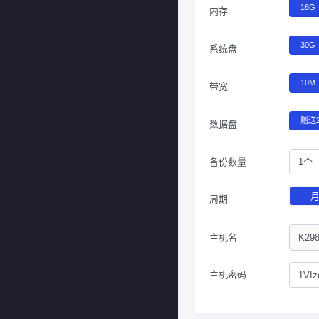
16G
内存
30G
系统盘
10M
带宽
赠送
数据盘
备份数量
1个
周期
主机名
主机密码