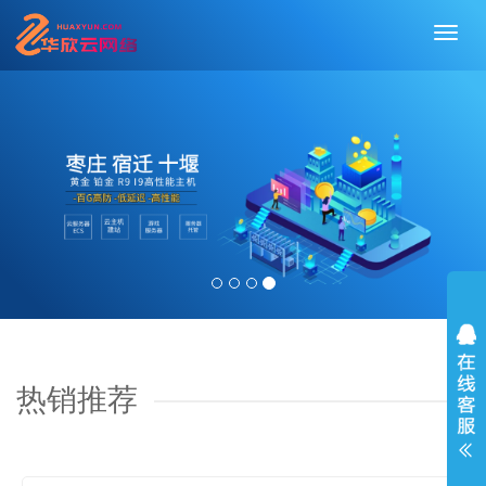
切
换
导
航
热销推荐