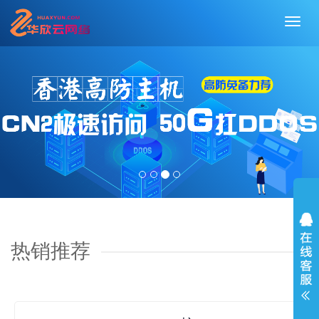
切
换
导
航
热销推荐