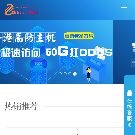
切
换
导
航
热销推荐