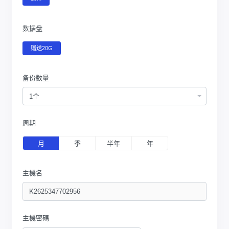
数据盘
赠送20G
备份数量
1个
周期
月
季
半年
年
主機名
主機密碼