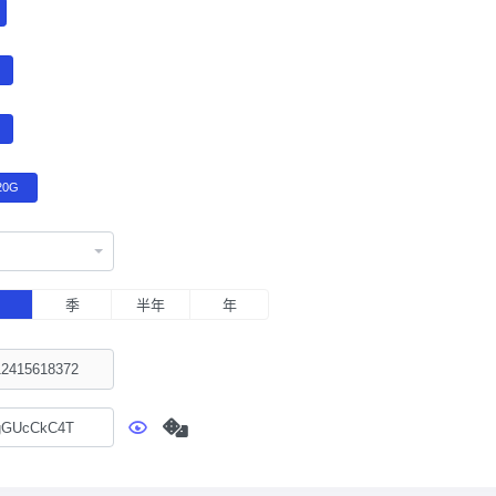
20G
月
季
半年
年