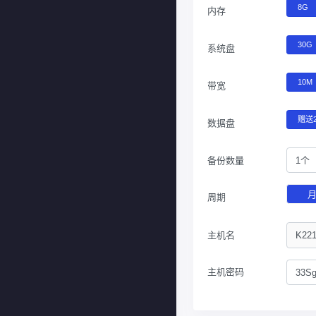
8G
内存
30G
系统盘
10M
带宽
赠送
数据盘
备份数量
1个
周期
主机名
主机密码