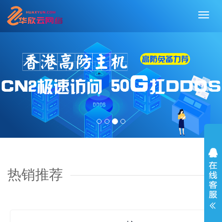
切
换
导
航
热销推荐