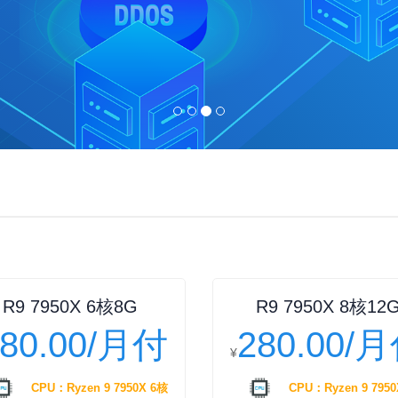
R9 7950X 6核8G
R9 7950X 8核12
180.00/月付
280.00/
¥
CPU：Ryzen 9 7950X 6核
CPU：Ryzen 9 7950